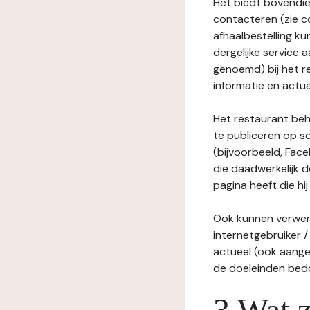
Het biedt bovendie
contacteren (zie c
afhaalbestelling ku
dergelijke service
genoemd) bij het r
informatie en actua
Het restaurant behe
te publiceren op s
(bijvoorbeeld, Face
die daadwerkelijk 
pagina heeft die hij
Ook kunnen verwerk
internetgebruiker / 
actueel (ook aange
de doeleinden bedo
3 Wat z