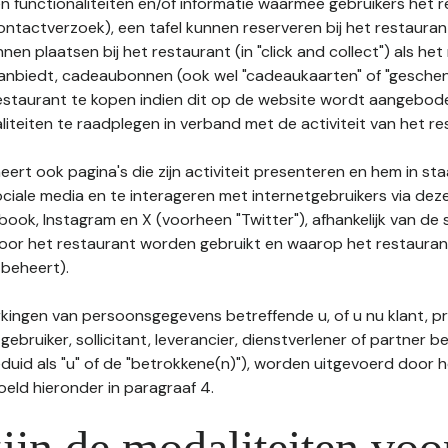
n functionaliteiten en/of informatie waarmee gebruikers het 
ontactverzoek), een tafel kunnen reserveren bij het restauran
nnen plaatsen bij het restaurant (in "click and collect") als he
 aanbiedt, cadeaubonnen (ook wel "cadeaukaarten" of "gesch
estaurant te kopen indien dit op de website wordt aangebo
liteiten te raadplegen in verband met de activiteit van het re
ert ook pagina's die zijn activiteit presenteren en hem in sta
ociale media en te interageren met internetgebruikers via de
book, Instagram en X (voorheen "Twitter"), afhankelijk van de
door het restaurant worden gebruikt en waarop het restauran
 beheert).
ingen van persoonsgegevens betreffende u, of u nu klant, p
gebruiker, sollicitant, leverancier, dienstverlener of partner b
duid als "u" of de "betrokkene(n)"), worden uitgevoerd door 
eld hieronder in paragraaf 4.
ijn de modaliteiten voo