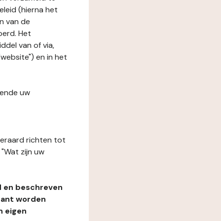
leid (hierna het
n van de
oerd. Het
del van of via,
website") en in het
fende uw
teraard richten tot
"Wat zijn uw
d en beschreven
rant worden
n eigen