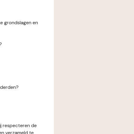
ke grondslagen en
?
n derden?
ij respecteren de
en verzameld te