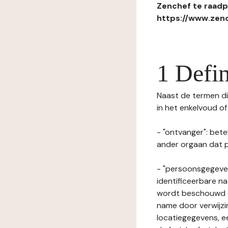
Zenchef te raadpl
https://www.zenc
1 Defin
Naast de termen die
in het enkelvoud o
- "ontvanger": bete
ander orgaan dat p
- "persoonsgegeven
identificeerbare na
wordt beschouwd ee
name door verwijzi
locatiegegevens, ee