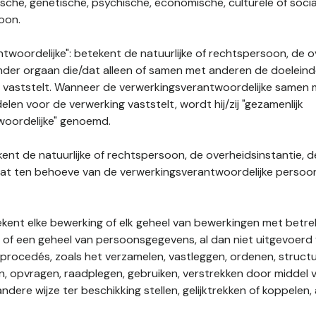
gische, genetische, psychische, economische, culturele of socia
soon.
twoordelijke": betekent de natuurlijke of rechtspersoon, de o
ander orgaan die/dat alleen of samen met anderen de doelein
 vaststelt. Wanneer de verwerkingsverantwoordelijke samen
len voor de verwerking vaststelt, wordt hij/zij "gezamenlijk
woordelijke" genoemd.
kent de natuurlijke of rechtspersoon, de overheidsinstantie, d
dat ten behoeve van de verwerkingsverantwoordelijke perso
tekent elke bewerking of elk geheel van bewerkingen met betre
f een geheel van persoonsgegevens, al dan niet uitgevoerd 
rocedés, zoals het verzamelen, vastleggen, ordenen, structu
en, opvragen, raadplegen, gebruiken, verstrekken door middel
ndere wijze ter beschikking stellen, gelijktrekken of koppelen