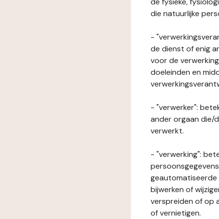
de fysieke, fysiolo
die natuurlijke per
- "verwerkingsveran
de dienst of enig 
voor de verwerking
doeleinden en midde
verwerkingsverant
- "verwerker": bete
ander orgaan die/
verwerkt.
- "verwerking": be
persoonsgegevens o
geautomatiseerde p
bijwerken of wijzig
verspreiden of op a
of vernietigen.