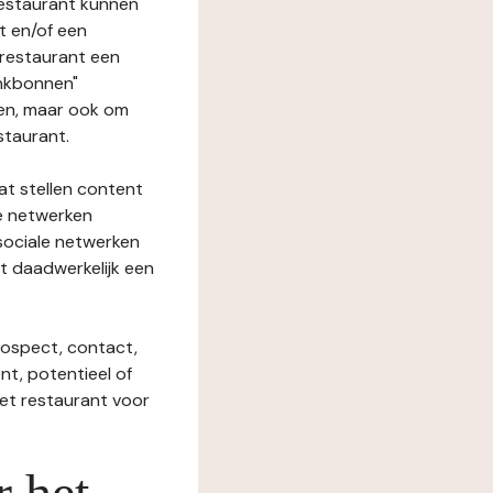
restaurant kunnen
t en/of een
t restaurant een
enkbonnen"
den, maar ook om
staurant.
at stellen content
ze netwerken
 sociale netwerken
t daadwerkelijk een
rospect, contact,
ent, potentieel of
het restaurant voor
r het