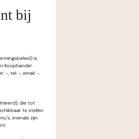
nt bij
ermingsbeleid) is
van Koophandel
tel: -, email: -.
nieerd), die tot
schikbaar te stellen
u's, evenals zijn
nt.