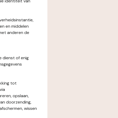
le identiteit van
verheidsinstantie,
den en middelen
 met anderen de
e dienst of enig
onsgegevens
kking tot
via
reren, opslaan,
 van doorzending,
, afschermen, wissen