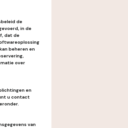
beleid de
evoerd, in de
, dat de
softwareoplossing
 kan beheren en
eservering,
rmatie over
plichtingen en
unt u contact
eronder.
onsgegevens van