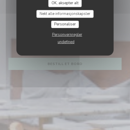
OK, aksepter alt
Nekt alle informasjonskapsler
Personaliser
Personvernregler
undefined
SUMAYA
BESTILL ET BORD