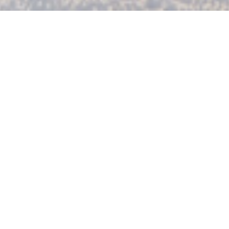
SUMAYA
|
LISBOA
Sumaya er en libanesisk bestemor med kjøkkenet sitt i
Beirut og barnebarna i Lisboa. Når han kommer på besøk
til oss, fyller han alltid sekkene med mat og ingredienser